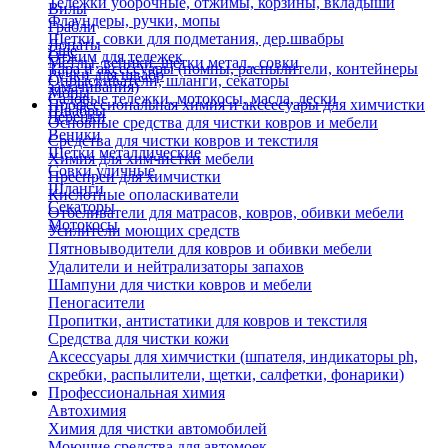
Тележки уборочные, отжимы, корзины, вкладыши
Вилы
Флаундеры, ручки, мопы
Грабли
Щетки, совки для подметания, дер.швабры
Лопаты
Еще
Отжим для тележек
Метлы, веники, щетки метал., совки
Тара и аксессуары (помпы, распылители, контейнеры
Ручки для швабр
Опрыскиватели, шланги, секаторы
замачивания)
Мопы
Садовые тележки, мотокосы, масла, лески
Профессиональная химия и акссесуары для химчистки
Швабры
Черенки
Основные средства для чистки ковров и мебели
Веники
Средства для чистки ковров и текстиля
Щетки металлические
Химия для химчистки мебели
Совки уличные
Преспреи для химчистки
Шланги
Кислотные ополаскиватели
Секаторы
Отбеливатели для матрасов, ковров, обивки мебели
Мотокосы
Усилители моющих средств
Пятновыводители для ковров и обивки мебели
Удалители и нейтрализаторы запахов
Шампуни для чистки ковров и мебели
Пеногасители
Пропитки, антистатики для ковров и текстиля
Средства для чистки кожи
Аксессуары для химчистки (шпателя, индикаторы ph,
скребки, распылители, щетки, салфетки, фонарики)
Профессиональная химия
Автохимия
Химия для чистки автомобилей
Моющие средства для автомоек