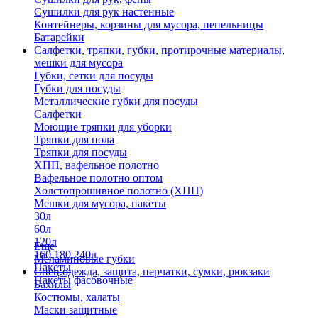
Сушилки для рук настенные
Контейнеры, корзины для мусора, пепельницы
Батарейки
Салфетки, тряпки, губки, протирочные материалы,
мешки для мусора
Губки, сетки для посуды
Губки для посуды
Металлические губки для посуды
Салфетки
Моющие тряпки для уборки
Тряпки для пола
Тряпки для посуды
ХПП, вафельное полотно
Вафельное полотно оптом
Холстопрошивное полотно (ХПП)
Мешки для мусора, пакеты
30л
60л
120л
Еще
160,180,240л
Меламиновые губки
Пакеты
Спец.одежда, защита, перчатки, сумки, рюкзаки
Пакеты фасовочные
Бахилы
Костюмы, халаты
Маски защитные