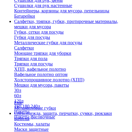
Сушилки для рук, фены
Сушилки для рук настенные
Контейнеры, корзины для мусора, пепельницы
Батарейки
Салфетки, тряпки, губки, протирочные материалы,
мешки для мусора
Губки, сетки для посуды
Губки для посуды
Металлические губки для посуды
Салфетки
Моющие тряпки для уборки
Тряпки для пола
Тряпки для посуды
ХПП, вафельное полотно
Вафельное полотно оптом
Холстопрошивное полотно (ХПП)
Мешки для мусора, пакеты
30л
60л
120л
Еще
160,180,240л
Меламиновые губки
Пакеты
Спец.одежда, защита, перчатки, сумки, рюкзаки
Пакеты фасовочные
Бахилы
Костюмы, халаты
Маски защитные