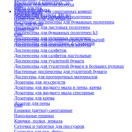
Мыло-пена в канистрах, 5л
Бытовые освежители воздуха
Еще
Паста для рук
Удалители запаха
Оборудование для санитарных комнат
Твердое мыло
Освежители воздуха 300 мл
Диспенсеры для бумажных полотенец
Шампуни, гели для душа,5л
Настенные диспенсеры для бумажных полотенец
Гели для душа
Диспенсеры для листовых полотенец
Шампуни
Диспенсеры для бумажных полотенец h3
Еще
Диспенсеры для рулонных полотенец
Диспенсеры для индивидуальных покрытий
Диспенсеры для полотенец Z-сложения
Диспенсеры для освежителей воздуха
Диспенсеры для салфеток
Диспенсеры для салфеток настольные
Диспенсеры для туалетной бумаги
Диспенсеры для туалетной бумаги в больших рулонах
Настенные диспенсеры для туалетной бумаги
Диспесеры для протирочных материалов
Дозаторы для дез.средств
Дозаторы для жидкого мыла и пены, крема
Дозаторы для жидкого мыла сенсорные
Дозаторы для крема
Дозатор для пены
Еще
Ершики (щетки) санитарные
Напольные ершики
Крючки, полки, зеркала
Сеточки и таблетки для писсуаров
Сушилки для рук, фены