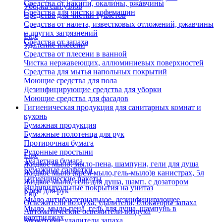
Средства от накипи, окалины, ржавчины
Уборка сан.узлов
Средства для чистки кофемашин
Средства для чистки туалетов
Средства от налета, известковых отложений, ржавчины
и других загрязнений
Еще
Средства от запаха
Удаление плесени
Средства от плесени в ванной
Чистка нержавеющих, аллюминиевых поверхностей
Средства для мытья напольных покрытий
Моющие средства для пола
Дезинфицирующие средства для уборки
Моющие средства для фасадов
Гигиеническая продукция для санитарных комнат и
кухонь
Бумажная продукция
Бумажные полотенца для рук
Протирочная бумага
Рулонные простыни
Еще
Туалетная бумага
Жидкое мыло, мыло-пена, шампуни, гели для душа
Бумажные салфетки
Жидкое мыло (крем-мыло,гель-мыло)в канистрах, 5л
Гигиенические пакеты
Жидкое мыло, гель для душа, шамп. с дозатором
Индивидуальные покрытия на унитаз
Крем для рук
Еще
Мыло антибактериальное, дезинфицирующее
Освежители воздуха, удалители, блокаторы запаха
Мыло, мыло-пена, гель для душа, шампунь в
Автоматические освежители воздуха
картриджах
Блокаторы, удалители запаха