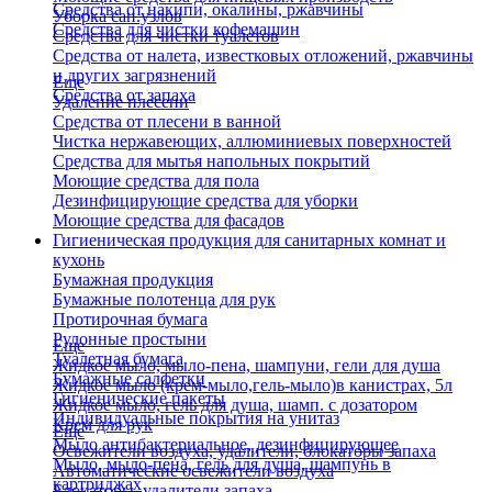
Средства от накипи, окалины, ржавчины
Уборка сан.узлов
Средства для чистки кофемашин
Средства для чистки туалетов
Средства от налета, известковых отложений, ржавчины
и других загрязнений
Еще
Средства от запаха
Удаление плесени
Средства от плесени в ванной
Чистка нержавеющих, аллюминиевых поверхностей
Средства для мытья напольных покрытий
Моющие средства для пола
Дезинфицирующие средства для уборки
Моющие средства для фасадов
Гигиеническая продукция для санитарных комнат и
кухонь
Бумажная продукция
Бумажные полотенца для рук
Протирочная бумага
Рулонные простыни
Еще
Туалетная бумага
Жидкое мыло, мыло-пена, шампуни, гели для душа
Бумажные салфетки
Жидкое мыло (крем-мыло,гель-мыло)в канистрах, 5л
Гигиенические пакеты
Жидкое мыло, гель для душа, шамп. с дозатором
Индивидуальные покрытия на унитаз
Крем для рук
Еще
Мыло антибактериальное, дезинфицирующее
Освежители воздуха, удалители, блокаторы запаха
Мыло, мыло-пена, гель для душа, шампунь в
Автоматические освежители воздуха
картриджах
Блокаторы, удалители запаха