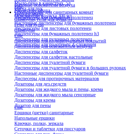
Мыло-пена в канистрах, 5л
Бытовые освежители воздуха
Еще
Паста для рук
Удалители запаха
Оборудование для санитарных комнат
Твердое мыло
Освежители воздуха 300 мл
Диспенсеры для бумажных полотенец
Шампуни, гели для душа,5л
Настенные диспенсеры для бумажных полотенец
Гели для душа
Диспенсеры для листовых полотенец
Шампуни
Диспенсеры для бумажных полотенец h3
Еще
Диспенсеры для рулонных полотенец
Диспенсеры для индивидуальных покрытий
Диспенсеры для полотенец Z-сложения
Диспенсеры для освежителей воздуха
Диспенсеры для салфеток
Диспенсеры для салфеток настольные
Диспенсеры для туалетной бумаги
Диспенсеры для туалетной бумаги в больших рулонах
Настенные диспенсеры для туалетной бумаги
Диспесеры для протирочных материалов
Дозаторы для дез.средств
Дозаторы для жидкого мыла и пены, крема
Дозаторы для жидкого мыла сенсорные
Дозаторы для крема
Дозатор для пены
Еще
Ершики (щетки) санитарные
Напольные ершики
Крючки, полки, зеркала
Сеточки и таблетки для писсуаров