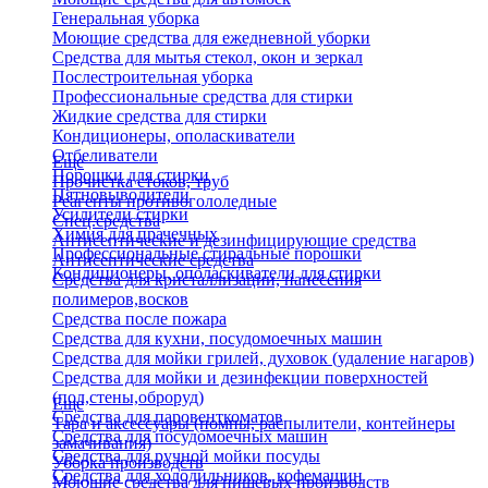
Генеральная уборка
Моющие средства для ежедневной уборки
Средства для мытья стекол, окон и зеркал
Послестроительная уборка
Профессиональные средства для стирки
Жидкие средства для стирки
Кондиционеры, ополаскиватели
Отбеливатели
Еще
Порошки для стирки
Прочистка стоков, труб
Пятновыводители
Реагенты противогололедные
Усилители стирки
Спец.средства
Химия для прачечных
Антисептические и дезинфицирующие средства
Профессиональные стиральные порошки
Антисептические средства
Кондиционеры, ополаскиватели для стирки
Средства для кристаллизации, нанесения
полимеров,восков
Средства после пожара
Средства для кухни, посудомоечных машин
Средства для мойки грилей, духовок (удаление нагаров)
Средства для мойки и дезинфекции поверхностей
(пол,стены,оброруд)
Еще
Средства для паровенткоматов
Тара и аксессуары (помпы, распылители, контейнеры
Средства для посудомоечных машин
замачивания)
Средства для ручной мойки посуды
Уборка производств
Средства для холодильников, кофемашин
Моющие средства для пищевых производств