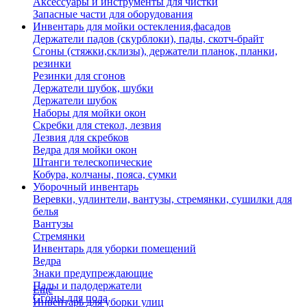
Аксессуары и инструменты для чистки
Запасные части для оборудования
Инвентарь для мойки остекления,фасадов
Держатели падов (скурблоки), пады, скотч-брайт
Сгоны (стяжки,склизы), держатели планок, планки,
резинки
Резинки для сгонов
Держатели шубок, шубки
Держатели шубок
Наборы для мойки окон
Скребки для стекол, лезвия
Лезвия для скребков
Ведра для мойки окон
Штанги телескопические
Кобура, колчаны, пояса, сумки
Уборочный инвентарь
Веревки, удлинтели, вантузы, стремянки, сушилки для
белья
Вантузы
Стремянки
Инвентарь для уборки помещений
Ведра
Знаки предупреждающие
Пады и падодержатели
Еще
Сгоны для пола
Инвентарь для уборки улиц