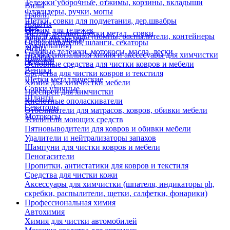
Тележки уборочные, отжимы, корзины, вкладыши
Вилы
Флаундеры, ручки, мопы
Грабли
Щетки, совки для подметания, дер.швабры
Лопаты
Еще
Отжим для тележек
Метлы, веники, щетки метал., совки
Тара и аксессуары (помпы, распылители, контейнеры
Ручки для швабр
Опрыскиватели, шланги, секаторы
замачивания)
Мопы
Садовые тележки, мотокосы, масла, лески
Профессиональная химия и акссесуары для химчистки
Швабры
Черенки
Основные средства для чистки ковров и мебели
Веники
Средства для чистки ковров и текстиля
Щетки металлические
Химия для химчистки мебели
Совки уличные
Преспреи для химчистки
Шланги
Кислотные ополаскиватели
Секаторы
Отбеливатели для матрасов, ковров, обивки мебели
Мотокосы
Усилители моющих средств
Пятновыводители для ковров и обивки мебели
Удалители и нейтрализаторы запахов
Шампуни для чистки ковров и мебели
Пеногасители
Пропитки, антистатики для ковров и текстиля
Средства для чистки кожи
Аксессуары для химчистки (шпателя, индикаторы ph,
скребки, распылители, щетки, салфетки, фонарики)
Профессиональная химия
Автохимия
Химия для чистки автомобилей