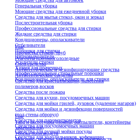
Моющие средства для автомоек
Генеральная уборка
Моющие средства для ежедневной уборки
Средства для мытья стекол, окон и зеркал
Послестроительная уборка
Профессиональные средства для стирки
Жидкие средства для стирки
Кондиционеры, ополаскиватели
Отбеливатели
Еще
Порошки для стирки
Прочистка стоков, труб
Пятновыводители
Реагенты противогололедные
Усилители стирки
Спец.средства
Химия для прачечных
Антисептические и дезинфицирующие средства
Профессиональные стиральные порошки
Антисептические средства
Кондиционеры, ополаскиватели для стирки
Средства для кристаллизации, нанесения
полимеров,восков
Средства после пожара
Средства для кухни, посудомоечных машин
Средства для мойки грилей, духовок (удаление нагаров)
Средства для мойки и дезинфекции поверхностей
(пол,стены,оброруд)
Еще
Средства для паровенткоматов
Тара и аксессуары (помпы, распылители, контейнеры
Средства для посудомоечных машин
замачивания)
Средства для ручной мойки посуды
Уборка производств
Средства для холодильников, кофемашин
Моющие средства для пищевых производств