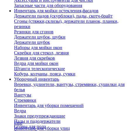
Аксессуары и инструменты для чистки
Запасные части для оборудования
Инвентарь для мойки остекления,фасадов
Держатели падов (скурблоки), пады, скотч-брайт
Сгоны (стяжки,склизы), держатели планок, планки,
резинки
Резинки для сгонов
Держатели шубок, шубки
Держатели шубок
Наборы для мойки окон
Скребки для стекол, лезвия
Лезвия для скребков
Ведра для мойки окон
Штанги телескопические
Кобура, колчаны, пояса, сумки
Уборочный инвентарь
Веревки, удлинтели, вантузы, стремянки, сушилки для
белья
Вантузы
Стремянки
Инвентарь для уборки помещений
Ведра
Знаки предупреждающие
Пады и падодержатели
Еще
Сгоны для пола
Инвентарь для уборки улиц